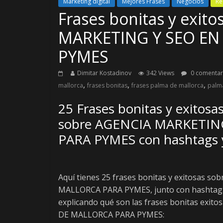
Marketing digital
Mejores Frases
Negocios
Re
Frases bonitas y exit
MARKETING Y SEO EN
PYMES
Dimitar Kostadinov
342 Views
0 comentar
,
,
,
mallorca
frases bonitas
frases palma de mallorca
palm
25 Frases bonitas y exitosa
sobre AGENCIA MARKETIN
PARA PYMES con hashtags 
Aquí tienes 25 frases bonitas y exitosas 
MALLORCA PARA PYMES, junto con hashtags 
explicando qué son las frases bonitas ex
DE MALLORCA PARA PYMES: