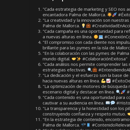
"Cada estrategia de marketing y SEO nos ac
encantadora Palma de Mallorca.
#Éxito
"La creatividad y la innovación son nuestra
Palma de Mallorca.
#CreatividadEnAcc
"Cada campaña es una oportunidad para refle
a nuevas alturas en línea.
#ConexiónC
"El compromiso con cada cliente nos impulsa
brillante para las pymes en la isla de Mallor
"En la colaboración con las pymes de Palma 
mundo digital.
#ColaboraciónExitosa"
"Cada análisis nos permite comprender las 
estrategias efectivas.
#EntendiendoAl
"La dedicación y el esfuerzo son la base de
hacia nuevas alturas en línea.
#ÉxitoDe
"La optimización de motores de búsqueda n
escenario digital y destacar en línea.
#
"Cada contenido es una oportunidad para con
cautivar a su audiencia en línea.
#Histor
"La transparencia y la honestidad son los p
construyendo confianza y respeto mutuo.
"En la estrategia de contenido, encontramos
Palma de Mallorca.
#ContenidoReleva