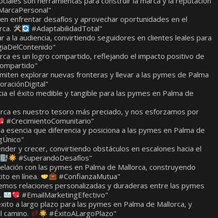
ciales son herramientas para construir la marca y la reputación
arcaPersonal"
miten enfrentar desafíos y aprovechar oportunidades en el
rca.
#AdaptabilidadTotal"
 a la audiencia, convirtiendo seguidores en clientes leales para
iaDelContenido"
ca es un logro compartido, reflejando el impacto positivo de
ompartido"
rmiten explorar nuevas fronteras y llevar a las pymes de Palma
raciónDigital"
ia el éxito medible y tangible para las pymes en Palma de
rca es nuestro tesoro más preciado, y nos esforzamos por
#CrecimientoComunitario"
la esencia que diferencia y posiciona a las pymes en Palma de
gÚnico"
nder y crecer, convirtiendo obstáculos en escalones hacia el
#SuperandoDesafíos"
relación con las pymes en Palma de Mallorca, construyendo
ito en línea.
#ConfianzaMutua"
jemos relaciones personalizadas y duraderas entre las pymes
a.
#EmailMarketingEfectivo"
xito a largo plazo para las pymes en Palma de Mallorca, y
l camino.
#ÉxitoALargoPlazo"