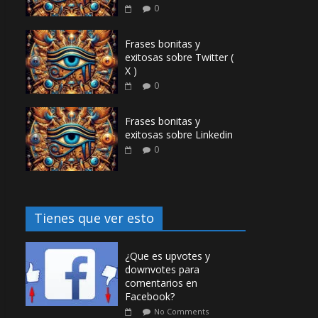
0
Frases bonitas y
exitosas sobre Twitter (
X )
0
Frases bonitas y
exitosas sobre Linkedin
0
Tienes que ver esto
¿Que es upvotes y
downvotes para
comentarios en
Facebook?
No Comments