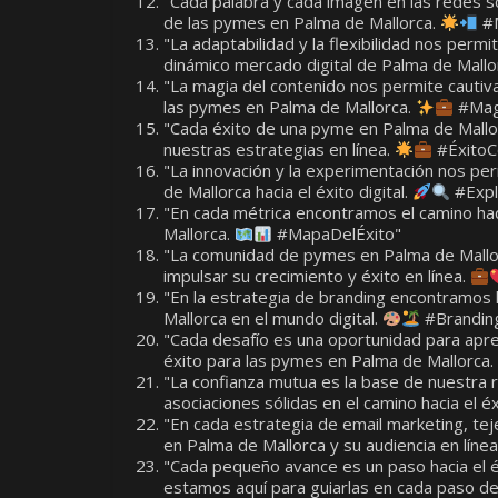
"Cada palabra y cada imagen en las redes so
de las pymes en Palma de Mallorca.
#M
"La adaptabilidad y la flexibilidad nos per
dinámico mercado digital de Palma de Mallo
"La magia del contenido nos permite cautivar
las pymes en Palma de Mallorca.
#Mag
"Cada éxito de una pyme en Palma de Mallor
nuestras estrategias en línea.
#ÉxitoC
"La innovación y la experimentación nos pe
de Mallorca hacia el éxito digital.
#Explo
"En cada métrica encontramos el camino hac
Mallorca.
#MapaDelÉxito"
"La comunidad de pymes en Palma de Mallo
impulsar su crecimiento y éxito en línea.
"En la estrategia de branding encontramos 
Mallorca en el mundo digital.
#Brandin
"Cada desafío es una oportunidad para apre
éxito para las pymes en Palma de Mallorca.
"La confianza mutua es la base de nuestra 
asociaciones sólidas en el camino hacia el éx
"En cada estrategia de email marketing, te
en Palma de Mallorca y su audiencia en líne
"Cada pequeño avance es un paso hacia el é
estamos aquí para guiarlas en cada paso de