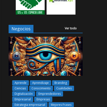
Negocios
Ver todo
Aprende
Aprendizaje
Branding
Ciencias
Conocimiento
Cualidades
Digitalización
Emprendedores
Empresarial
Empresas
Estrategia empresarial
Mejores Frases