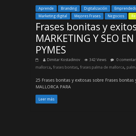
Aprende
Branding
Digitalización
Emprended
Marketing digital
Mejores Frases
Negocios
Re
Frases bonitas y exit
MARKETING Y SEO EN
PYMES
Dimitar Kostadinov
342 Views
0 comentar
,
,
,
mallorca
frases bonitas
frases palma de mallorca
palm
25 Frases bonitas y exitosas sobre Frases boni
MALLORCA PARA
Leer más