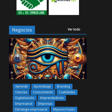
Negocios
Ver todo
Aprende
Aprendizaje
Branding
Ciencias
Conocimiento
Cualidades
Digitalización
Emprendedores
Empresarial
Empresas
Estrategia empresarial
Mejores Frases