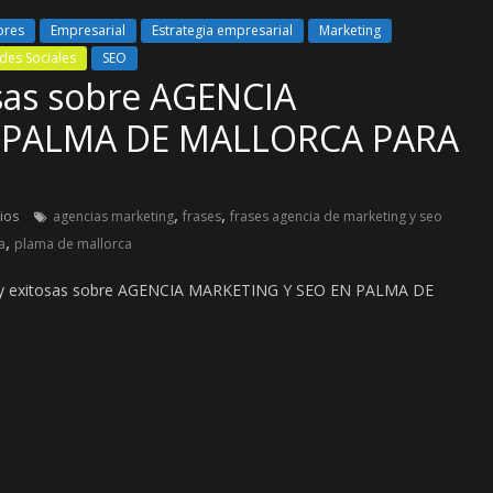
ores
Empresarial
Estrategia empresarial
Marketing
des Sociales
SEO
osas sobre AGENCIA
 PALMA DE MALLORCA PARA
,
,
ios
agencias marketing
frases
frases agencia de marketing y seo
,
a
plama de mallorca
tas y exitosas sobre AGENCIA MARKETING Y SEO EN PALMA DE