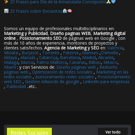
25 Frases para Día de la Inmaculada Concepción!
25 Frases sobre Encuestas
Somos un equipo de profesionales multidisciplinarios en:
Marketing y Publicidad
,
Diseño paginas WEB
,
Marketing digital
online
,
Posicionamiento SEO
de páginas web en Google , con
más de 10 años de experiencia, montones de proyectos y
clientes satisfechos.
Agencia de Marketing y SEO
en:
Valencia
,
Mislata
,
Burjasot
,
Torrente
,
Paterna
,
Manises
,
Chirivella
,
Aldaya
,
Alacuás
,
Catarroja
,
Barcelona
,
Madrid
,
Alicante
,
Málaga
,
Murcia
,
Palma Mallorca
,
Canarias
,
Bilbao
,
México
,
Miami
: y con Servicios de:
Diseño páginas web
,
Rediseño
páginas web
,
Optimización de redes sociales
,
Marketing en las
redes sociales
,
Asesoramiento redes sociales
,
Posicionamiento
web SEO
,
Gestión Adwords de google
,
LinkedIn para empresas
,
Publicidad
..etc..
Redes Sociales
Ver todo