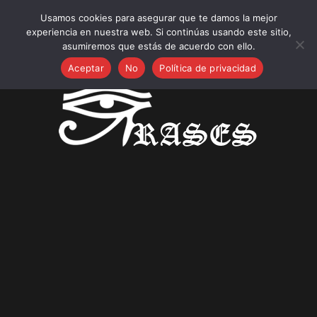
miércoles, agosto 5, 2026
Usamos cookies para asegurar que te damos la mejor
Frases nuevas:
25 Frases bonitas y exitosas sobre España, nuevos
experiencia en nuestra web. Si continúas usando este sitio,
campeones del mundo 2026
asumiremos que estás de acuerdo con ello.
Frases sobre Soluciones Ecológicas para el Hogar,
Aceptar
No
Política de privacidad
Jardines Sostenibles e Inteligentes
25 Frases Navideñas para Empresas: Felicitaciones
Profesionales para tus Clientes
25 Frases para Día de la Inmaculada Concepción!
25 Frases sobre Encuestas