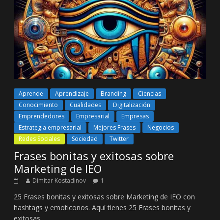
Aprende
Aprendizaje
Branding
Ciencias
Conocimiento
Cualidades
Digitalización
Emprendedores
Empresarial
Empresas
Estrategia empresarial
Mejores Frases
Negocios
Redes Sociales
Sociedad
Twitter
Frases bonitas y exitosas sobre
Marketing de IEO
Dimitar Kostadinov
1
25 Frases bonitas y exitosas sobre Marketing de IEO con
hashtags y emoticonos. Aquí tienes 25 Frases bonitas y
exitosas