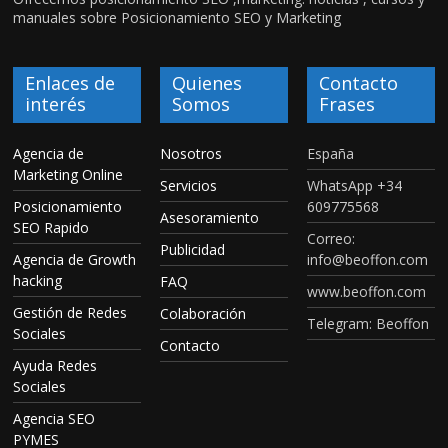
manuales sobre Posicionamiento SEO y Marketing
Enlaces de
Quienes
Contacto
interés
Somos
Frases
Agencia de
Nosotros
España
Marketing Online
Servicios
WhatsApp +34
Posicionamiento
609775568
Asesoramiento
SEO Rapido
Correo:
Publicidad
Agencia de Growth
info@beoffon.com
hacking
FAQ
www.beoffon.com
Gestión de Redes
Colaboración
Telegram: Beoffon
Sociales
Contacto
Ayuda Redes
Sociales
Agencia SEO
PYMES