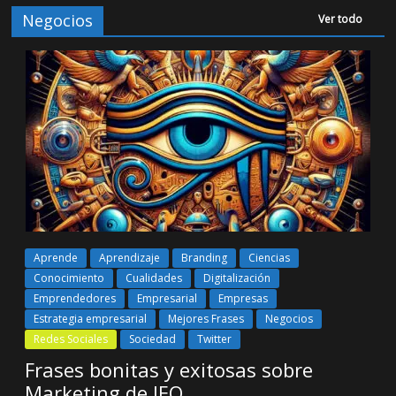
Negocios
Ver todo
Aprende
Aprendizaje
Branding
Ciencias
Conocimiento
Cualidades
Digitalización
Emprendedores
Empresarial
Empresas
Estrategia empresarial
Mejores Frases
Negocios
Redes Sociales
Sociedad
Twitter
Frases bonitas y exitosas sobre
Marketing de IEO