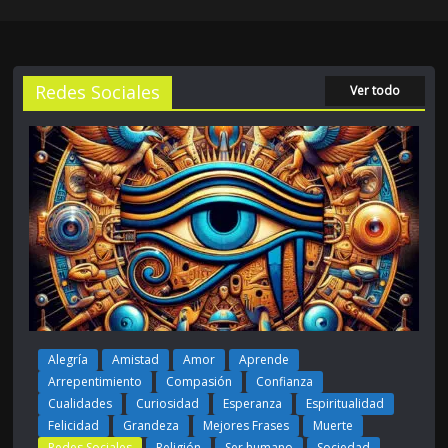
Redes Sociales
Ver todo
Alegría
Amistad
Amor
Aprende
Arrepentimiento
Compasión
Confianza
Cualidades
Curiosidad
Esperanza
Espiritualidad
Felicidad
Grandeza
Mejores Frases
Muerte
Redes Sociales
Religión
Ser humano
Sociedad