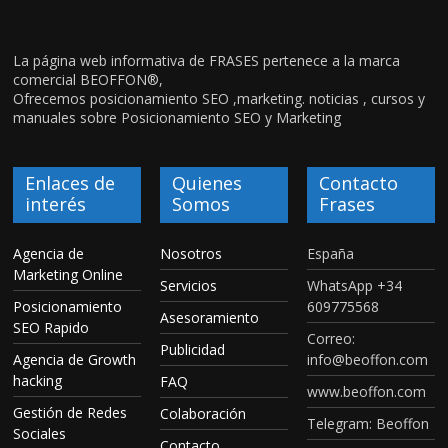
La página web informativa de FRASES pertenece a la marca
comercial BEOFFON®,
Ofrecemos posicionamiento SEO ,marketing. noticias , cursos y
manuales sobre Posicionamiento SEO y Marketing
Enlaces de
Quienes
Contacto
interés
Somos
Frases
Agencia de
Nosotros
España
Marketing Online
Servicios
WhatsApp +34
Posicionamiento
609775568
Asesoramiento
SEO Rapido
Correo:
Publicidad
Agencia de Growth
info@beoffon.com
hacking
FAQ
www.beoffon.com
Gestión de Redes
Colaboración
Telegram: Beoffon
Sociales
Contacto