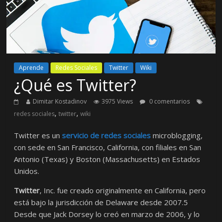
Aprende
Redes Sociales
Twitter
Wiki
¿Qué es Twitter?
Dimitar Kostadinov
3975 Views
0 comentarios
,
,
redes sociales
twitter
wiki
Twitter es un
servicio de redes sociales
microblogging,
con sede en San Francisco, California, con filiales en San
Antonio (Texas) y Boston (Massachusetts) en Estados
Unidos.
Twitter
, Inc. fue creado originalmente en California, pero
está bajo la jurisdicción de Delaware desde 2007.5​
Desde que Jack Dorsey lo creó en marzo de 2006, y lo