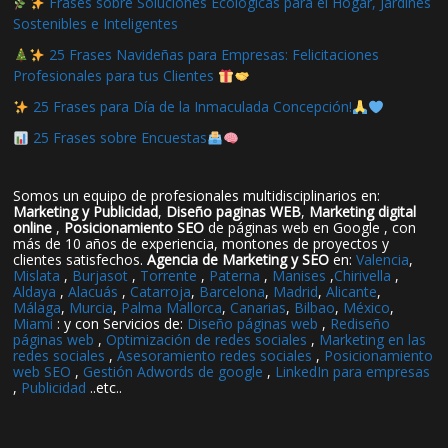
Frases sobre Soluciones Ecológicas para el Hogar, Jardines
Sostenibles e Inteligentes
25 Frases Navideñas para Empresas: Felicitaciones
Profesionales para tus Clientes
25 Frases para Día de la Inmaculada Concepción!
25 Frases sobre Encuestas
Somos un equipo de profesionales multidisciplinarios en:
Marketing y Publicidad
,
Diseño paginas WEB
,
Marketing digital
online
,
Posicionamiento SEO
de páginas web en Google , con
más de 10 años de experiencia, montones de proyectos y
clientes satisfechos.
Agencia de Marketing y SEO
en:
Valencia
,
Mislata
,
Burjasot
,
Torrente
,
Paterna
,
Manises
,
Chirivella
,
Aldaya
,
Alacuás
,
Catarroja
,
Barcelona
,
Madrid
,
Alicante
,
Málaga
,
Murcia
,
Palma Mallorca
,
Canarias
,
Bilbao
,
México
,
Miami
: y con Servicios de:
Diseño páginas web
,
Rediseño
páginas web
,
Optimización de redes sociales
,
Marketing en las
redes sociales
,
Asesoramiento redes sociales
,
Posicionamiento
web SEO
,
Gestión Adwords de google
,
LinkedIn para empresas
,
Publicidad
..etc..