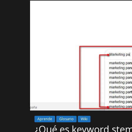
Aprende
Glosario
Wiki
¿Qué es keyword ste