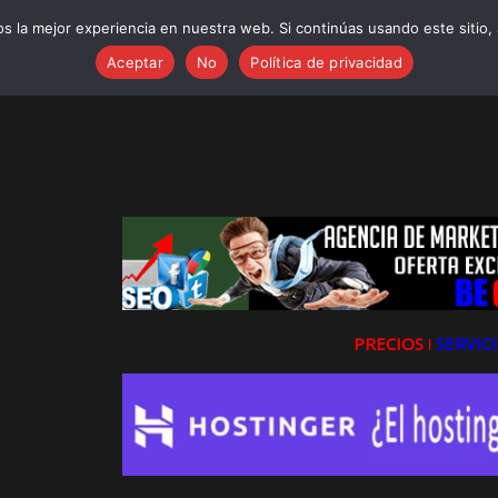
ses bonitas y exitosas sobre España, nuevos campeones del mundo
sobre Soluciones Ecológicas para el Hogar, Jardines Sostenibles e In
 la mejor experiencia en nuestra web. Si continúas usando este sitio,
ses Navideñas para Empresas: Felicitaciones Profesionales para tus 
Aceptar
No
Política de privacidad
 para Día de la Inmaculada Concepción!
s sobre Encuestas
PRECIOS ǀ
SERVICI