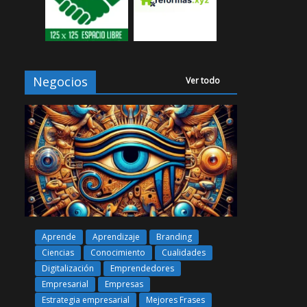
Negocios
Ver todo
Aprende
Aprendizaje
Branding
Ciencias
Conocimiento
Cualidades
Digitalización
Emprendedores
Empresarial
Empresas
Estrategia empresarial
Mejores Frases