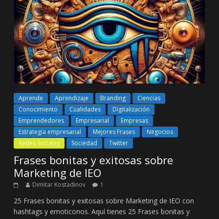
Aprende
Aprendizaje
Branding
Ciencias
Conocimiento
Cualidades
Digitalización
Emprendedores
Empresarial
Empresas
Estrategia empresarial
Mejores Frases
Negocios
Redes Sociales
Sociedad
Twitter
Frases bonitas y exitosas sobre
Marketing de IEO
Dimitar Kostadinov
1
25 Frases bonitas y exitosas sobre Marketing de IEO con
hashtags y emoticonos. Aquí tienes 25 Frases bonitas y