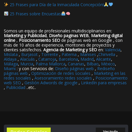
25 Frases para Día de la Inmaculada Concepción!
25 Frases sobre Encuestas
Somos un equipo de profesionales multidisciplinarios en:
Marketing y Publicidad
,
Diseño paginas WEB
,
Marketing digital
online
,
Posicionamiento SEO
de páginas web en Google , con
más de 10 años de experiencia, montones de proyectos y
clientes satisfechos.
Agencia de Marketing y SEO
en:
Valencia
,
Mislata
,
Burjasot
,
Torrente
,
Paterna
,
Manises
,
Chirivella
,
Aldaya
,
Alacuás
,
Catarroja
,
Barcelona
,
Madrid
,
Alicante
,
Málaga
,
Murcia
,
Palma Mallorca
,
Canarias
,
Bilbao
,
México
,
Miami
: y con Servicios de:
Diseño páginas web
,
Rediseño
páginas web
,
Optimización de redes sociales
,
Marketing en las
redes sociales
,
Asesoramiento redes sociales
,
Posicionamiento
web SEO
,
Gestión Adwords de google
,
LinkedIn para empresas
,
Publicidad
..etc..
Ver todo