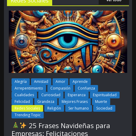
Redes Sociales
Alegría
Amistad
Amor
Aprende
Arrepentimiento
Compasión
Confianza
Cualidades
Curiosidad
Esperanza
Espiritualidad
Felicidad
Grandeza
Mejores Frases
Muerte
Redes Sociales
Religión
Ser humano
Sociedad
Trending Topic
25 Frases Navideñas para
Empresas: Felicitaciones