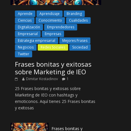
Aprende
Aprendizaje
Branding
Ciencias
Conocimiento
Cualidades
Digitalización
Emprendedores
Empresarial
Empresas
Estrategia empresarial
Mejores Frases
Negocios
Redes Sociales
Sociedad
Twitter
Frases bonitas y exitosas
sobre Marketing de IEO
Dimitar Kostadinov
1
25 Frases bonitas y exitosas sobre
Marketing de IEO con hashtags y
emoticonos. Aquí tienes 25 Frases bonitas
y exitosas
Frases bonitas y