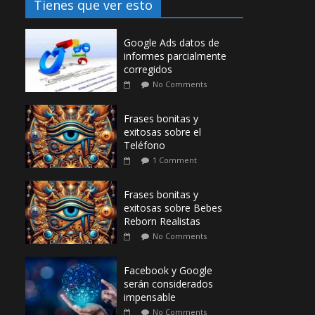
Tienes que ver esto
Google Ads datos de
informes parcialmente
corregidos
No Comments
Frases bonitas y
exitosas sobre el
Teléfono
1 Comment
Frases bonitas y
exitosas sobre Bebes
Reborn Realistas
No Comments
Facebook y Google
serán considerados
impensable
No Comments