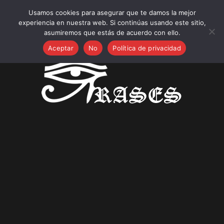
jueves, agosto 6, 2026
Usamos cookies para asegurar que te damos la mejor
Frases nuevas:
experiencia en nuestra web. Si continúas usando este sitio,
Frases sobre Soluciones Ecológicas para el Hogar,
asumiremos que estás de acuerdo con ello.
Jardines Sostenibles e Inteligentes
Aceptar
No
Política de privacidad
25 Frases Navideñas para Empresas: Felicitaciones
Profesionales para tus Clientes
25 Frases para Día de la Inmaculada Concepción!
25 Frases sobre Encuestas
25 Frases bonitas y exitosas sobre España, nuevos
campeones del mundo 2026