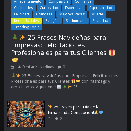
Arrepentimiento
Compasión
Confianza
Cualidades
Curiosidad
Esperanza
Espiritualidad
Felicidad
Grandeza
Mejores Frases
Muerte
Redes Sociales
Religión
Ser humano
Sociedad
Trending Topic
25 Frases Navideñas para
Empresas: Felicitaciones
Profesionales para tus Clientes
Dimitar Kostadinov
0
25 Frases Navideñas para Empresas: Felicitaciones
Profesionales para tus Clientes
con hashtags y
emoticonos. Aquí tienes
25
25 Frases para Día de la
Inmaculada Concepción!
0