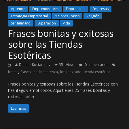
Aprende
Emprendedores
Empresarial
Empresas
Estrategia empresarial
Mejores Frases
Religión
Ser humano
Superación
Vida
Frases bonitas y exitosas
sobre las Tiendas
Esotéricas
Dimitar Kostadinov
351 Views
0 comentarios
,
,
,
frases
frases tienda esotérica
loto sagrado
tienda esotérica
Frases bonitas y exitosas sobre las Tiendas Esotéricas con
hashtags y emoticonos Aquí tienes 25 frases bonitas y
exitosas sobre
Leer más