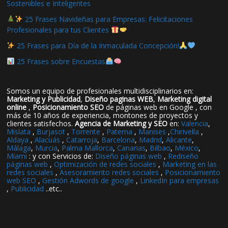
Sostenibles e Inteligentes
25 Frases Navideñas para Empresas: Felicitaciones
Profesionales para tus Clientes
25 Frases para Día de la Inmaculada Concepción!
25 Frases sobre Encuestas
Somos un equipo de profesionales multidisciplinarios en:
Marketing y Publicidad
,
Diseño paginas WEB
,
Marketing digital
online
,
Posicionamiento SEO
de páginas web en Google , con
más de 10 años de experiencia, montones de proyectos y
clientes satisfechos.
Agencia de Marketing y SEO
en:
Valencia
,
Mislata
,
Burjasot
,
Torrente
,
Paterna
,
Manises
,
Chirivella
,
Aldaya
,
Alacuás
,
Catarroja
,
Barcelona
,
Madrid
,
Alicante
,
Málaga
,
Murcia
,
Palma Mallorca
,
Canarias
,
Bilbao
,
México
,
Miami
: y con Servicios de:
Diseño páginas web
,
Rediseño
páginas web
,
Optimización de redes sociales
,
Marketing en las
redes sociales
,
Asesoramiento redes sociales
,
Posicionamiento
web SEO
,
Gestión Adwords de google
,
LinkedIn para empresas
,
Publicidad
..etc..