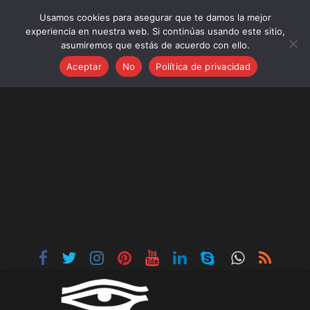
jueves, agosto 6, 2026
Usamos cookies para asegurar que te damos la mejor
Frases nuevas:
experiencia en nuestra web. Si continúas usando este sitio,
Frases sobre Soluciones Ecológicas para el Hogar,
asumiremos que estás de acuerdo con ello.
Jardines Sostenibles e Inteligentes
Aceptar
No
Política de privacidad
25 Frases Navideñas para Empresas: Felicitaciones
Profesionales para tus Clientes
25 Frases para Día de la Inmaculada Concepción!
25 Frases sobre Encuestas
25 Frases bonitas y exitosas sobre España, nuevos
campeones del mundo 2026