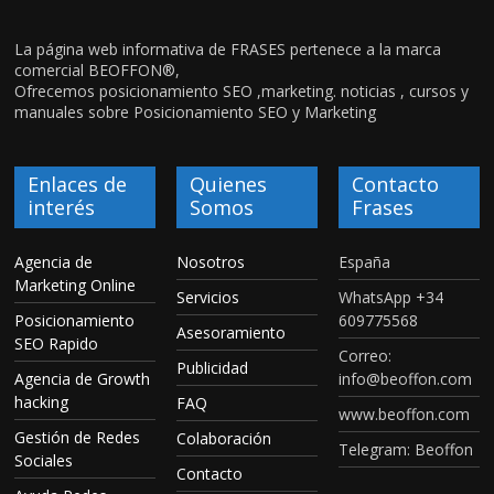
La página web informativa de FRASES pertenece a la marca
comercial BEOFFON®,
Ofrecemos posicionamiento SEO ,marketing. noticias , cursos y
manuales sobre Posicionamiento SEO y Marketing
Enlaces de
Quienes
Contacto
interés
Somos
Frases
Agencia de
Nosotros
España
Marketing Online
Servicios
WhatsApp +34
Posicionamiento
609775568
Asesoramiento
SEO Rapido
Correo:
Publicidad
Agencia de Growth
info@beoffon.com
hacking
FAQ
www.beoffon.com
Gestión de Redes
Colaboración
Telegram: Beoffon
Sociales
Contacto