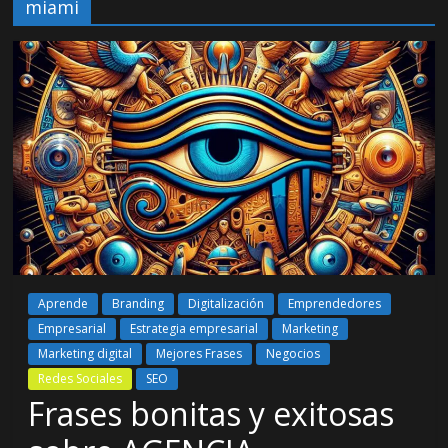
miami
Aprende
Branding
Digitalización
Emprendedores
Empresarial
Estrategia empresarial
Marketing
Marketing digital
Mejores Frases
Negocios
Redes Sociales
SEO
Frases bonitas y exitosas