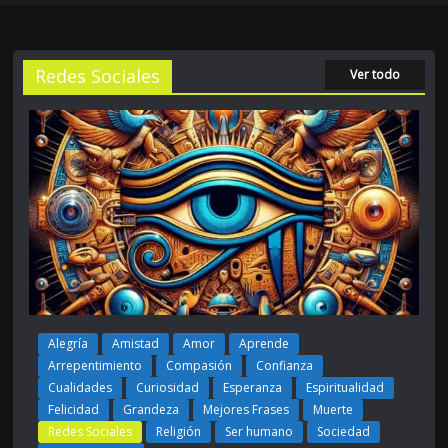
Redes Sociales
Ver todo
Alegría
Amistad
Amor
Aprende
Arrepentimiento
Compasión
Confianza
Cualidades
Curiosidad
Esperanza
Espiritualidad
Felicidad
Grandeza
Mejores Frases
Muerte
Redes Sociales
Religión
Ser humano
Sociedad