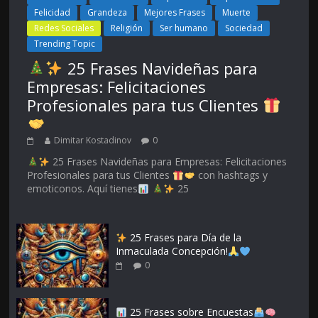
Felicidad
Grandeza
Mejores Frases
Muerte
Redes Sociales
Religión
Ser humano
Sociedad
Trending Topic
25 Frases Navideñas para
Empresas: Felicitaciones
Profesionales para tus Clientes
Dimitar Kostadinov
0
25 Frases Navideñas para Empresas: Felicitaciones
Profesionales para tus Clientes
con hashtags y
emoticonos. Aquí tienes
25
25 Frases para Día de la
Inmaculada Concepción!
0
25 Frases sobre Encuestas