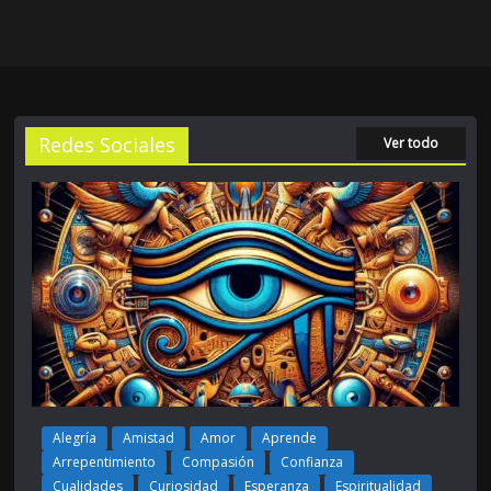
Redes Sociales
Ver todo
Alegría
Amistad
Amor
Aprende
Arrepentimiento
Compasión
Confianza
Cualidades
Curiosidad
Esperanza
Espiritualidad