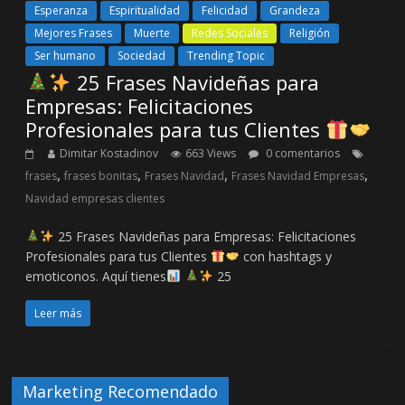
Esperanza
Espiritualidad
Felicidad
Grandeza
Mejores Frases
Muerte
Redes Sociales
Religión
Ser humano
Sociedad
Trending Topic
25 Frases Navideñas para
Empresas: Felicitaciones
Profesionales para tus Clientes
Dimitar Kostadinov
663 Views
0 comentarios
,
,
,
,
frases
frases bonitas
Frases Navidad
Frases Navidad Empresas
Navidad empresas clientes
25 Frases Navideñas para Empresas: Felicitaciones
Profesionales para tus Clientes
con hashtags y
emoticonos. Aquí tienes
25
Leer más
Marketing Recomendado