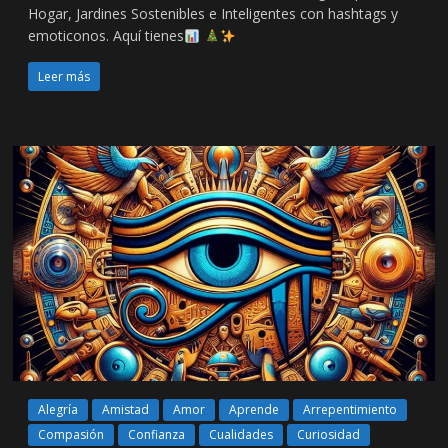
Hogar, Jardines Sostenibles e Inteligentes con hashtags y
emoticonos. Aquí tienes
Leer más
Alegría
Amistad
Amor
Aprende
Arrepentimiento
Compasión
Confianza
Cualidades
Curiosidad