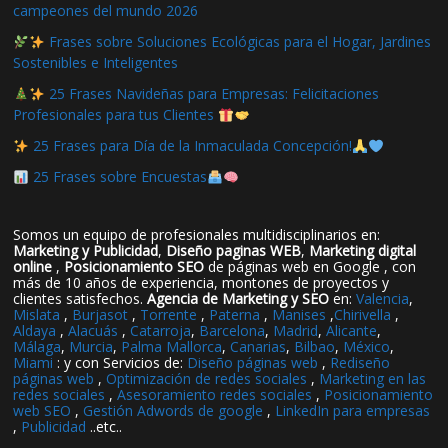
campeones del mundo 2026
Frases sobre Soluciones Ecológicas para el Hogar, Jardines
Sostenibles e Inteligentes
25 Frases Navideñas para Empresas: Felicitaciones
Profesionales para tus Clientes
25 Frases para Día de la Inmaculada Concepción!
25 Frases sobre Encuestas
Somos un equipo de profesionales multidisciplinarios en:
Marketing y Publicidad
,
Diseño paginas WEB
,
Marketing digital
online
,
Posicionamiento SEO
de páginas web en Google , con
más de 10 años de experiencia, montones de proyectos y
clientes satisfechos.
Agencia de Marketing y SEO
en:
Valencia
,
Mislata
,
Burjasot
,
Torrente
,
Paterna
,
Manises
,
Chirivella
,
Aldaya
,
Alacuás
,
Catarroja
,
Barcelona
,
Madrid
,
Alicante
,
Málaga
,
Murcia
,
Palma Mallorca
,
Canarias
,
Bilbao
,
México
,
Miami
: y con Servicios de:
Diseño páginas web
,
Rediseño
páginas web
,
Optimización de redes sociales
,
Marketing en las
redes sociales
,
Asesoramiento redes sociales
,
Posicionamiento
web SEO
,
Gestión Adwords de google
,
LinkedIn para empresas
,
Publicidad
..etc..