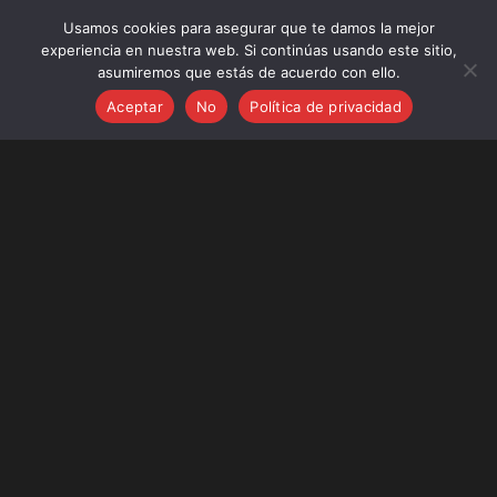
miércoles, agosto 5, 2026
Usamos cookies para asegurar que te damos la mejor
Frases nuevas:
experiencia en nuestra web. Si continúas usando este sitio,
Frases sobre Soluciones Ecológicas para el Hogar,
asumiremos que estás de acuerdo con ello.
Jardines Sostenibles e Inteligentes
Aceptar
No
Política de privacidad
25 Frases Navideñas para Empresas: Felicitaciones
Profesionales para tus Clientes
25 Frases para Día de la Inmaculada Concepción!
25 Frases sobre Encuestas
25 Frases bonitas y exitosas sobre España, nuevos
campeones del mundo 2026