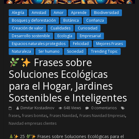
Alegría
Amistad
Amor
Aprende
Biodiversidad
Bosques y deforestación
Botánica
Confianza
Creación de valor
Cualidades
Curiosidad
Desarrollo sostenible
Ecología
Empresarial
Espacios naturales protegidos
Felicidad
Mejores Frases
Naturaleza
Ser humano
Sociedad
Trending Topic
Frases sobre
Soluciones Ecológicas
para el Hogar, Jardines
Sostenibles e Inteligentes
Dimitar Kostadinov
648 Views
0 comentarios
,
,
,
,
frases
frases bonitas
Frases Navidad
Frases Navidad Empresas
Navidad empresas clientes
25
Frases sobre Soluciones Ecológicas para el