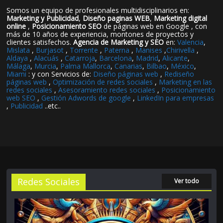
Somos un equipo de profesionales multidisciplinarios en:
Marketing y Publicidad
,
Diseño paginas WEB
,
Marketing digital
online
,
Posicionamiento SEO
de páginas web en Google , con
más de 10 años de experiencia, montones de proyectos y
clientes satisfechos.
Agencia de Marketing y SEO
en:
Valencia
,
Mislata
,
Burjasot
,
Torrente
,
Paterna
,
Manises
,
Chirivella
,
Aldaya
,
Alacuás
,
Catarroja
,
Barcelona
,
Madrid
,
Alicante
,
Málaga
,
Murcia
,
Palma Mallorca
,
Canarias
,
Bilbao
,
México
,
Miami
: y con Servicios de:
Diseño páginas web
,
Rediseño
páginas web
,
Optimización de redes sociales
,
Marketing en las
redes sociales
,
Asesoramiento redes sociales
,
Posicionamiento
web SEO
,
Gestión Adwords de google
,
LinkedIn para empresas
,
Publicidad
..etc..
Redes Sociales
Ver todo