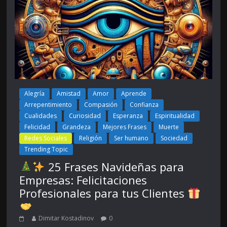
Alegría
Amistad
Amor
Aprende
Arrepentimiento
Compasión
Confianza
Cualidades
Curiosidad
Esperanza
Espiritualidad
Felicidad
Grandeza
Mejores Frases
Muerte
Redes Sociales
Religión
Ser humano
Sociedad
Trending Topic
25 Frases Navideñas para
Empresas: Felicitaciones
Profesionales para tus Clientes
Dimitar Kostadinov
0