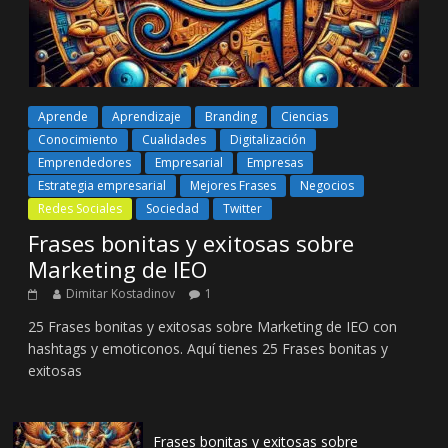
Aprende
Aprendizaje
Branding
Ciencias
Conocimiento
Cualidades
Digitalización
Emprendedores
Empresarial
Empresas
Estrategia empresarial
Mejores Frases
Negocios
Redes Sociales
Sociedad
Twitter
Frases bonitas y exitosas sobre
Marketing de IEO
Dimitar Kostadinov
1
25 Frases bonitas y exitosas sobre Marketing de IEO con
hashtags y emoticonos. Aquí tienes 25 Frases bonitas y
exitosas
Frases bonitas y exitosas sobre