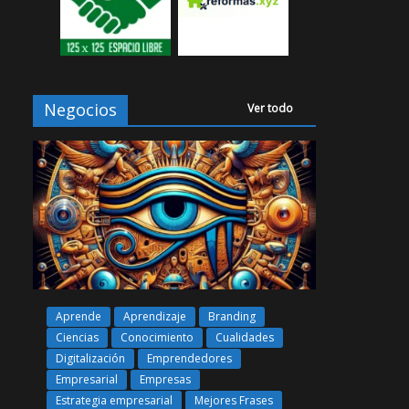
Negocios
Ver todo
Aprende
Aprendizaje
Branding
Ciencias
Conocimiento
Cualidades
Digitalización
Emprendedores
Empresarial
Empresas
Estrategia empresarial
Mejores Frases