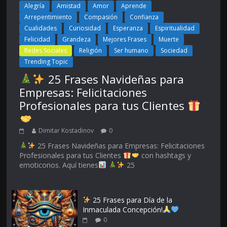
Alegría
Amistad
Amor
Aprende
Arrepentimiento
Compasión
Confianza
Cualidades
Curiosidad
Esperanza
Espiritualidad
Felicidad
Grandeza
Mejores Frases
Muerte
Redes Sociales
Religión
Ser humano
Sociedad
Trending Topic
25 Frases Navideñas para
Empresas: Felicitaciones
Profesionales para tus Clientes
Dimitar Kostadinov
0
25 Frases Navideñas para Empresas: Felicitaciones
Profesionales para tus Clientes
con hashtags y
emoticonos. Aquí tienes
25
25 Frases para Día de la
Inmaculada Concepción!
0