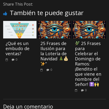
Share This Post:
También te puede gustar
¿Qué es un
25 Frases de
25 Frases
embudo de
Ilusión para
para
ventas?
la Lotería de
Celebrar el
Navidad
Domingo de
0
”
Ramos:
¡Bendito el
0
que viene en
nombre del
Señor!
0
Deja un comentario