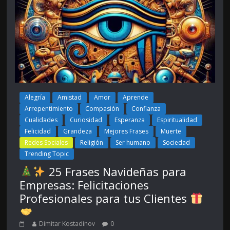
Alegría
Amistad
Amor
Aprende
Arrepentimiento
Compasión
Confianza
Cualidades
Curiosidad
Esperanza
Espiritualidad
Felicidad
Grandeza
Mejores Frases
Muerte
Redes Sociales
Religión
Ser humano
Sociedad
Trending Topic
25 Frases Navideñas para
Empresas: Felicitaciones
Profesionales para tus Clientes
Dimitar Kostadinov
0