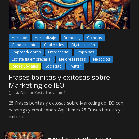
Aprende
Aprendizaje
Branding
Ciencias
Conocimiento
Cualidades
Digitalización
Emprendedores
Empresarial
Empresas
Estrategia empresarial
Mejores Frases
Negocios
Redes Sociales
Sociedad
Twitter
Frases bonitas y exitosas sobre
Marketing de IEO
Dimitar Kostadinov
1
25 Frases bonitas y exitosas sobre Marketing de IEO con
hashtags y emoticonos. Aquí tienes 25 Frases bonitas y
exitosas
Frases bonitas y exitosas sobre