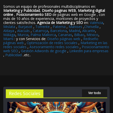
Somos un equipo de profesionales multidisciplinarios en:
Marketing y Publicidad
,
Diseño paginas WEB
,
Marketing digital
online
,
Posicionamiento SEO
de páginas web en Google , con
más de 10 años de experiencia, montones de proyectos y
clientes satisfechos.
Agencia de Marketing y SEO
en:
Valencia
,
Mislata
,
Burjasot
,
Torrente
,
Paterna
,
Manises
,
Chirivella
,
Aldaya
,
Alacuás
,
Catarroja
,
Barcelona
,
Madrid
,
Alicante
,
Málaga
,
Murcia
,
Palma Mallorca
,
Canarias
,
Bilbao
,
México
,
Miami
: y con Servicios de:
Diseño páginas web
,
Rediseño
páginas web
,
Optimización de redes sociales
,
Marketing en las
redes sociales
,
Asesoramiento redes sociales
,
Posicionamiento
web SEO
,
Gestión Adwords de google
,
LinkedIn para empresas
,
Publicidad
..etc..
Redes Sociales
Ver todo