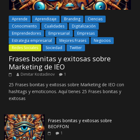
Aprende
Aprendizaje
Branding
Ciencias
Conocimiento
Cualidades
Digitalización
Emprendedores
Empresarial
Empresas
Estrategia empresarial
Mejores Frases
Negocios
Redes Sociales
Sociedad
Twitter
Frases bonitas y exitosas sobre
Marketing de IEO
Dimitar Kostadinov
1
25 Frases bonitas y exitosas sobre Marketing de IEO con
hashtags y emoticonos. Aquí tienes 25 Frases bonitas y
exitosas
Frases bonitas y exitosas sobre
BEOFFON
1