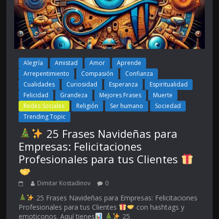
Alegría
Amistad
Amor
Aprende
Arrepentimiento
Compasión
Confianza
Cualidades
Curiosidad
Esperanza
Espiritualidad
Felicidad
Grandeza
Mejores Frases
Muerte
Redes Sociales
Religión
Ser humano
Sociedad
Trending Topic
25 Frases Navideñas para
Empresas: Felicitaciones
Profesionales para tus Clientes
Dimitar Kostadinov
0
25 Frases Navideñas para Empresas: Felicitaciones
Profesionales para tus Clientes
con hashtags y
emoticonos. Aquí tienes
25