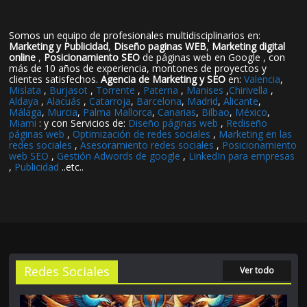
Somos un equipo de profesionales multidisciplinarios en:
Marketing y Publicidad
,
Diseño paginas WEB
,
Marketing digital
online
,
Posicionamiento SEO
de páginas web en Google , con
más de 10 años de experiencia, montones de proyectos y
clientes satisfechos.
Agencia de Marketing y SEO
en:
Valencia
,
Mislata
,
Burjasot
,
Torrente
,
Paterna
,
Manises
,
Chirivella
,
Aldaya
,
Alacuás
,
Catarroja
,
Barcelona
,
Madrid
,
Alicante
,
Málaga
,
Murcia
,
Palma Mallorca
,
Canarias
,
Bilbao
,
México
,
Miami
: y con Servicios de:
Diseño páginas web
,
Rediseño
páginas web
,
Optimización de redes sociales
,
Marketing en las
redes sociales
,
Asesoramiento redes sociales
,
Posicionamiento
web SEO
,
Gestión Adwords de google
,
LinkedIn para empresas
,
Publicidad
..etc..
Redes Sociales
Ver todo