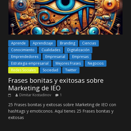
Aprende
Aprendizaje
Branding
Ciencias
Conocimiento
Cualidades
Digitalización
Emprendedores
Empresarial
Empresas
Estrategia empresarial
Mejores Frases
Negocios
Redes Sociales
Sociedad
Twitter
Frases bonitas y exitosas sobre
Marketing de IEO
Dimitar Kostadinov
1
25 Frases bonitas y exitosas sobre Marketing de IEO con
hashtags y emoticonos. Aquí tienes 25 Frases bonitas y
exitosas