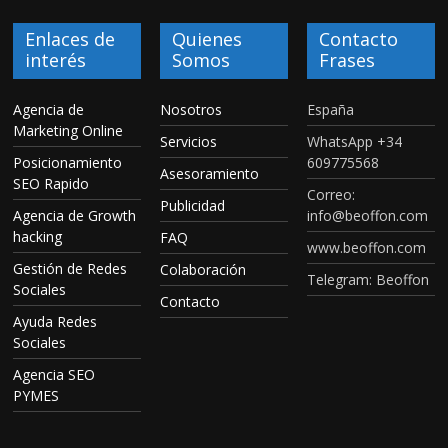
Enlaces de
Quienes
Contacto
interés
Somos
Frases
Agencia de
Nosotros
España
Marketing Online
Servicios
WhatsApp +34
Posicionamiento
609775568
Asesoramiento
SEO Rapido
Correo:
Publicidad
Agencia de Growth
info@beoffon.com
hacking
FAQ
www.beoffon.com
Gestión de Redes
Colaboración
Telegram: Beoffon
Sociales
Contacto
Ayuda Redes
Sociales
Agencia SEO
PYMES