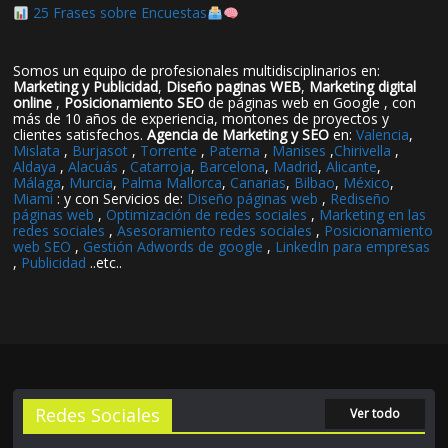
25 Frases sobre Encuestas
Somos un equipo de profesionales multidisciplinarios en:
Marketing y Publicidad
,
Diseño paginas WEB
,
Marketing digital
online
,
Posicionamiento SEO
de páginas web en Google , con
más de 10 años de experiencia, montones de proyectos y
clientes satisfechos.
Agencia de Marketing y SEO
en:
Valencia
,
Mislata
,
Burjasot
,
Torrente
,
Paterna
,
Manises
,
Chirivella
,
Aldaya
,
Alacuás
,
Catarroja
,
Barcelona
,
Madrid
,
Alicante
,
Málaga
,
Murcia
,
Palma Mallorca
,
Canarias
,
Bilbao
,
México
,
Miami
: y con Servicios de:
Diseño páginas web
,
Rediseño
páginas web
,
Optimización de redes sociales
,
Marketing en las
redes sociales
,
Asesoramiento redes sociales
,
Posicionamiento
web SEO
,
Gestión Adwords de google
,
LinkedIn para empresas
,
Publicidad
..etc..
Redes Sociales
Ver todo