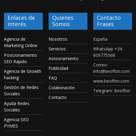
Enlaces de
Quienes
Contacto
interés
Somos
Frases
Agencia de
Nosotros
España
Marketing Online
Servicios
WhatsApp +34
Posicionamiento
609775568
Asesoramiento
SEO Rapido
Correo:
Publicidad
Agencia de Growth
info@beoffon.com
hacking
FAQ
www.beoffon.com
Gestión de Redes
Colaboración
Telegram: Beoffon
Sociales
Contacto
Ayuda Redes
Sociales
Agencia SEO
PYMES