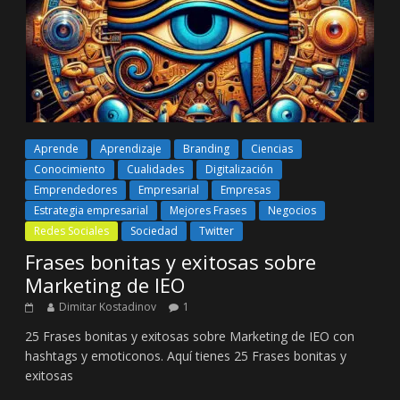
Aprende
Aprendizaje
Branding
Ciencias
Conocimiento
Cualidades
Digitalización
Emprendedores
Empresarial
Empresas
Estrategia empresarial
Mejores Frases
Negocios
Redes Sociales
Sociedad
Twitter
Frases bonitas y exitosas sobre
Marketing de IEO
Dimitar Kostadinov
1
25 Frases bonitas y exitosas sobre Marketing de IEO con
hashtags y emoticonos. Aquí tienes 25 Frases bonitas y
exitosas