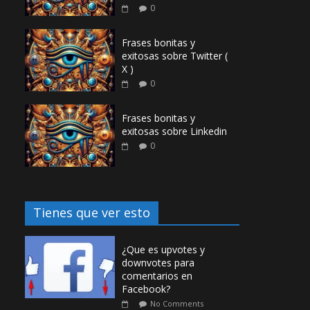
0
Frases bonitas y
exitosas sobre Twitter (
X )
0
Frases bonitas y
exitosas sobre Linkedin
0
Tienes que ver esto
¿Que es upvotes y
downvotes para
comentarios en
Facebook?
No Comments