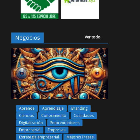
Negocios
Ver todo
Aprende
Aprendizaje
Branding
Ciencias
Conocimiento
Cualidades
Digitalización
Emprendedores
Empresarial
Empresas
Estrategia empresarial
Mejores Frases