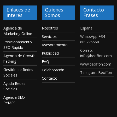
Enlaces de
Quienes
Contacto
interés
Somos
Frases
Agencia de
Nosotros
España
Marketing Online
Servicios
WhatsApp +34
Posicionamiento
609775568
Asesoramiento
SEO Rapido
Correo:
Publicidad
Agencia de Growth
info@beoffon.com
hacking
FAQ
www.beoffon.com
Gestión de Redes
Colaboración
Telegram: Beoffon
Sociales
Contacto
Ayuda Redes
Sociales
Agencia SEO
PYMES