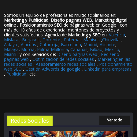
Somos un equipo de profesionales multidisciplinarios en:
Marketing y Publicidad
,
Diseño paginas WEB
,
Marketing digital
online
,
Posicionamiento SEO
de páginas web en Google , con
más de 10 años de experiencia, montones de proyectos y
clientes satisfechos.
Agencia de Marketing y SEO
en:
Valencia
,
Mislata
,
Burjasot
,
Torrente
,
Paterna
,
Manises
,
Chirivella
,
Aldaya
,
Alacuás
,
Catarroja
,
Barcelona
,
Madrid
,
Alicante
,
Málaga
,
Murcia
,
Palma Mallorca
,
Canarias
,
Bilbao
,
México
,
Miami
: y con Servicios de:
Diseño páginas web
,
Rediseño
páginas web
,
Optimización de redes sociales
,
Marketing en las
redes sociales
,
Asesoramiento redes sociales
,
Posicionamiento
web SEO
,
Gestión Adwords de google
,
LinkedIn para empresas
,
Publicidad
..etc..
Redes Sociales
Ver todo