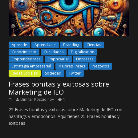
Aprende
Aprendizaje
Branding
Ciencias
Conocimiento
Cualidades
Digitalización
Emprendedores
Empresarial
Empresas
Estrategia empresarial
Mejores Frases
Negocios
Redes Sociales
Sociedad
Twitter
Frases bonitas y exitosas sobre
Marketing de IEO
Dimitar Kostadinov
1
25 Frases bonitas y exitosas sobre Marketing de IEO con
hashtags y emoticonos. Aquí tienes 25 Frases bonitas y
exitosas